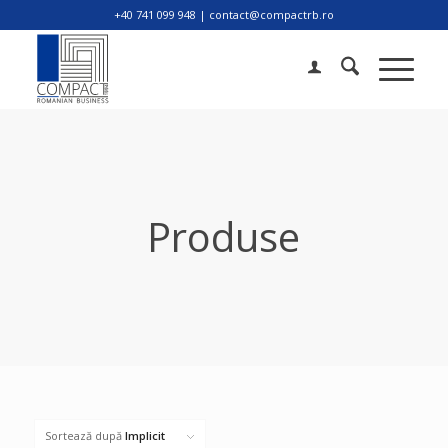
+40 741 099 948 | contact@compactrb.ro
Produse
Sortează după
Implicit