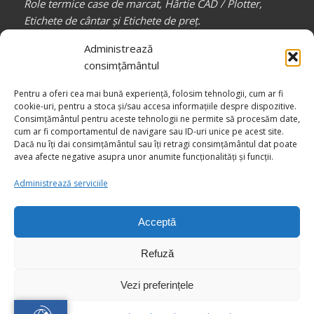
Role termice case de marcat, Hârtie CAD / Plotter,
Etichete de cântar și Etichete de preț.
Partener de încredere pentru toți profesioniștii din
Administrează
industria confecțiilor, auto, mobilă, etc.
consimțământul
_________________
Pentru a oferi cea mai bună experiență, folosim tehnologii, cum ar fi
Canale media
COMPACT RB
cookie-uri, pentru a stoca și/sau accesa informațiile despre dispozitive.
Consimțământul pentru aceste tehnologii ne permite să procesăm date,
cum ar fi comportamentul de navigare sau ID-uri unice pe acest site.
Dacă nu îți dai consimțământul sau îți retragi consimțământul dat poate
avea afecte negative asupra unor anumite funcționalități și funcții.
Administrează serviciile
Acceptă
© Drepturi de autor -
COMPACT RB - Împreună către Excelență
Refuză
Vezi preferințele