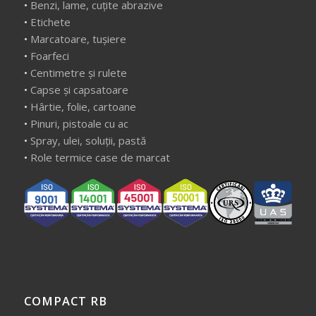
•
Benzi, lame, cuțite abrazive
•
Etichete
•
Marcatoare, tușiere
•
Foarfeci
•
Centimetre și rulete
•
Capse și capsatoare
•
Hârtie, folie, cartoane
•
Pinuri, pistoale cu ac
•
Spray, ulei, soluții, pastă
•
Role termice case de marcat
COMPACT RB