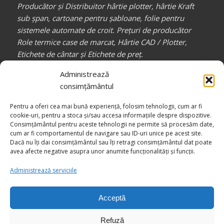
Producător și Distribuitor hârtie plotter, hârtie Kraft
sub șpan, cartoane pentru șabloane, folie pentru
sistemele automate de croit. Prețuri de producător
Role termice case de marcat, Hârtie CAD / Plotter,
Etichete de cântar și Etichete de preț.
Partener de încredere pentru toți profesioniștii din
Administrează
industria confecțiilor, auto, mobilă, etc.
consimțământul
_________________
Pentru a oferi cea mai bună experiență, folosim tehnologii, cum ar fi
Canale media
COMPACT RB
cookie-uri, pentru a stoca și/sau accesa informațiile despre dispozitive.
Consimțământul pentru aceste tehnologii ne permite să procesăm date,
cum ar fi comportamentul de navigare sau ID-uri unice pe acest site.
Dacă nu îți dai consimțământul sau îți retragi consimțământul dat poate
avea afecte negative asupra unor anumite funcționalități și funcții.
Administrează serviciile
Acceptă
© Drepturi de autor -
COMPACT RB - Împreună către Excelență
Refuză