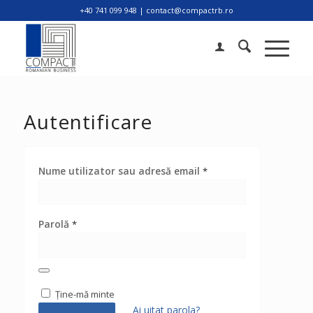
+40 741 099 948 | contact@compactrb.ro
Autentificare
Nume utilizator sau adresă email
*
Parolă
*
Ține-mă minte
Ai uitat parola?