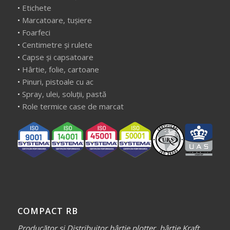
•
Etichete
•
Marcatoare, tușiere
•
Foarfeci
•
Centimetre și rulete
•
Capse și capsatoare
•
Hârtie, folie, cartoane
•
Pinuri, pistoale cu ac
•
Spray, ulei, soluții, pastă
•
Role termice case de marcat
COMPACT RB
Producător și Distribuitor hârtie plotter, hârtie Kraft