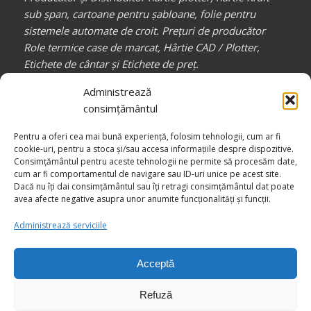
sub șpan, cartoane pentru șabloane, folie pentru
sistemele automate de croit. Prețuri de producător
Role termice case de marcat, Hârtie CAD / Plotter,
Etichete de cântar și Etichete de preț.
Partener de încredere pentru toți profesioniștii din
Administrează
industria confecțiilor, auto, mobilă, etc.
consimțământul
_________________
Pentru a oferi cea mai bună experiență, folosim tehnologii, cum ar fi
Canale media
COMPACT RB
cookie-uri, pentru a stoca și/sau accesa informațiile despre dispozitive.
Consimțământul pentru aceste tehnologii ne permite să procesăm date,
cum ar fi comportamentul de navigare sau ID-uri unice pe acest site.
Dacă nu îți dai consimțământul sau îți retragi consimțământul dat poate
avea afecte negative asupra unor anumite funcționalități și funcții.
Administrează serviciile
Acceptă
© Drepturi de autor -
COMPACT RB - Împreună către Excelență
Refuză