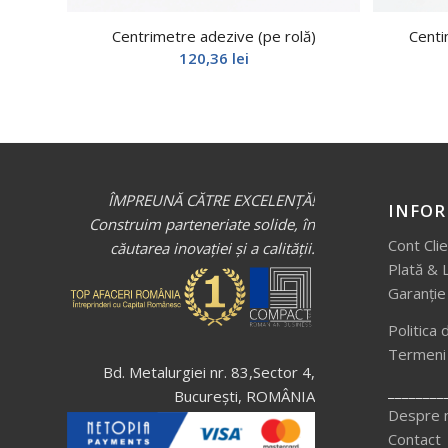
Centrimetre adezive (pe rolă)
Centi
120,36
lei
ÎMPREUNĂ CĂTRE EXCELENȚĂ!
INFOR
Construim parteneriate solide, în
Cont Cli
căutarea inovației și a calității.
Plată & 
Garanție
Politica 
Termeni ș
Bd. Metalurgiei nr. 83,Sector 4,
________
București, ROMÂNIA
Despre 
Contact