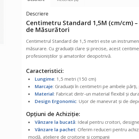
Descriere
Centimetru Standard 1,5M (cm/cm) – I
de Măsurători
Centimetrul Standard de 1,5 metri este un instrument e
măsurare. Cu graduații clare și precise, acest centim
profesioniștilor și amatorilor deopotrivă.
Caracteristici:
Lungime
: 1,5 metri (150 cm)
Marcaje
: Graduații în centimetri pe ambele părți,
Material
: Fabricat dintr-un material flexibil și dur
Design Ergonomic
: Ușor de manevrat și de depo
Opțiuni de Achiziție:
Vânzare la bucată
: Ideal pentru croitori, designe
Vânzare la pachet
: Oferim reduceri pentru achiz
modă, ateliere de croitorie și companii