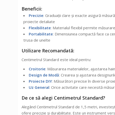
Beneficii:
Precizie
: Graduații clare și exacte asigură măsură
proiecte detaliate
Flexibilitate
: Materialul flexibil permite măsurar
Portabilitate
: Dimensiunea compactă face ca cent
trusa de unelte
Utilizare Recomandată:
Centimetrul Standard este ideal pentru:
Croitorie
: Măsurarea materialelor, ajustarea hain
Design de Modă
: Crearea și ajustarea designur
Proiecte DIY
: Măsurători precise în diverse proi
Uz General
: Orice activitate care necesită măsur
De ce să alegi Centimetrul Standard?
Alegând Centimetrul Standard de 1,5 metri, investeșt
ofere precizie și durabilitate. Este un instrument vers