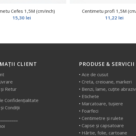
metu Cefes 1,5M (cm/inch)
Centimetu profi 1,5M (cm/
15,30
lei
11,22
lei
MAȚII CLIENT
PRODUSE & SERVICII
ent
•
Ace de cusut
Livrare
•
Creta, creioane, markeri
 și Retur
•
Benzi, lame, cuțite abrazi
•
Etichete
de Confidențialitate
•
Marcatoare, tușiere
i Condiții
•
Foarfeci
•
Centimetre și rulete
_________
•
Capse și capsatoare
noi
•
Hârtie, folie, cartoane