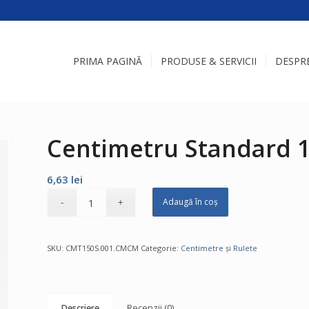
PRIMA PAGINĂ
PRODUSE & SERVICII
DESPR
Centimetru Standard 
6,63
lei
Adaugă în coș
SKU:
CMT150S.001.CMCM
Categorie:
Centimetre și Rulete
Descriere
Recenzii (0)