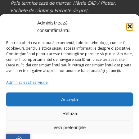
Role termice case de marcat, Hârtie CAD / Plotter,
Etichete de cântar și Etichete de preț.
Partener de încredere pentru toți profesioniștii din
Administrează
industria confecțiilor, auto, mobilă, etc.
consimțământul
_________________
Pentru a oferi cea mai bună experiență, folosim tehnologii, cum ar fi
Canale media
COMPACT RB
cookie-uri, pentru a stoca și/sau accesa informațiile despre dispozitive.
Consimțământul pentru aceste tehnologii ne permite să procesăm date,
cum ar fi comportamentul de navigare sau ID-uri unice pe acest site.
Dacă nu îți dai consimțământul sau îți retragi consimțământul dat poate
avea afecte negative asupra unor anumite funcționalități și funcții.
Administrează serviciile
Acceptă
© Drepturi de autor -
COMPACT RB - Împreună către Excelență
Refuză
Vezi preferințele
Aveți întrebări?