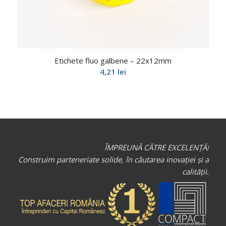
Etichete fluo galbene – 22x12mm
4,21
lei
ÎMPREUNĂ CĂTRE EXCELENȚĂ!
Construim parteneriate solide, în căutarea inovației și a
calității.