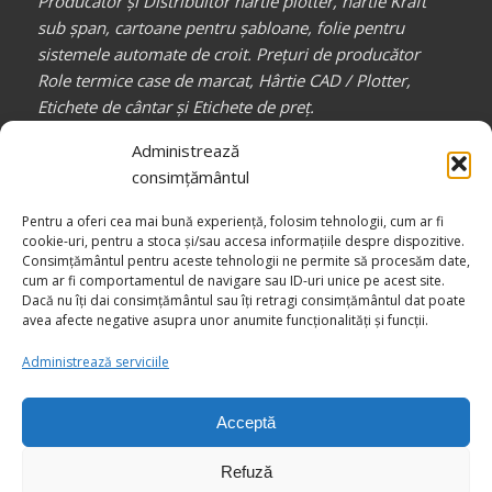
Producător și Distribuitor hârtie plotter, hârtie Kraft
sub șpan, cartoane pentru șabloane, folie pentru
sistemele automate de croit. Prețuri de producător
Role termice case de marcat, Hârtie CAD / Plotter,
Etichete de cântar și Etichete de preț.
Partener de încredere pentru toți profesioniștii din
Administrează
industria confecțiilor, auto, mobilă, etc.
consimțământul
_________________
Pentru a oferi cea mai bună experiență, folosim tehnologii, cum ar fi
Canale media
COMPACT RB
cookie-uri, pentru a stoca și/sau accesa informațiile despre dispozitive.
Consimțământul pentru aceste tehnologii ne permite să procesăm date,
cum ar fi comportamentul de navigare sau ID-uri unice pe acest site.
Dacă nu îți dai consimțământul sau îți retragi consimțământul dat poate
avea afecte negative asupra unor anumite funcționalități și funcții.
Administrează serviciile
Acceptă
© Drepturi de autor -
COMPACT RB - Împreună către Excelență
Refuză