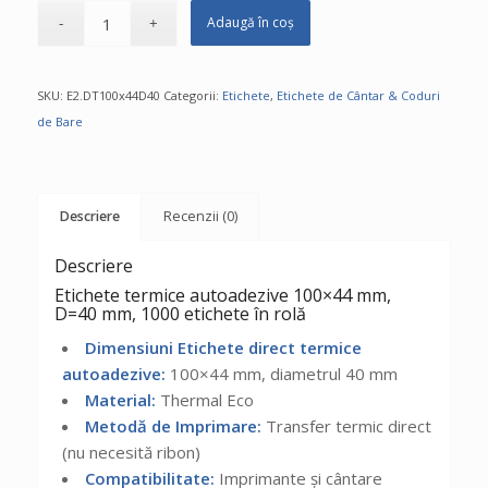
Adaugă în coș
SKU:
E2.DT100x44D40
Categorii:
Etichete
,
Etichete de Cântar & Coduri
de Bare
Descriere
Recenzii (0)
Descriere
Etichete termice autoadezive 100×44 mm,
D=40 mm, 1000 etichete în rolă
Dimensiuni Etichete direct termice
autoadezive:
100×44 mm, diametrul 40 mm
Material:
Thermal Eco
Metodă de Imprimare:
Transfer termic direct
(nu necesită ribon)
Compatibilitate:
Imprimante și cântare