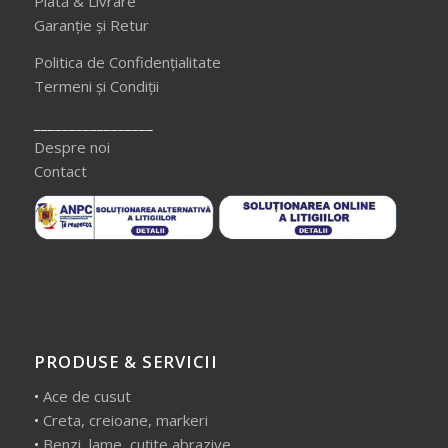
Plată & Livrare
Garanție și Retur
Politica de Confidențialitate
Termeni și Condiții
_________________
Despre noi
Contact
PRODUSE & SERVICII
•
Ace de cusut
•
Creta, creioane, markeri
•
Benzi, lame, cuțite abrazive