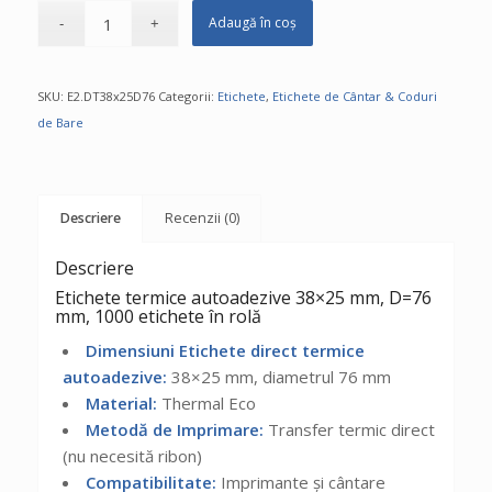
Adaugă în coș
SKU:
E2.DT38x25D76
Categorii:
Etichete
,
Etichete de Cântar & Coduri
de Bare
Descriere
Recenzii (0)
Descriere
Etichete termice autoadezive 38×25 mm, D=76
mm, 1000 etichete în rolă
Dimensiuni Etichete direct termice
autoadezive:
38×25 mm, diametrul 76 mm
Material:
Thermal Eco
Metodă de Imprimare:
Transfer termic direct
(nu necesită ribon)
Compatibilitate:
Imprimante și cântare