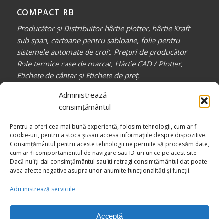
COMPACT RB
Producător și Distribuitor hârtie plotter, hârtie Kraft
sub șpan, cartoane pentru șabloane, folie pentru
sistemele automate de croit. Prețuri de producător
Role termice case de marcat, Hârtie CAD / Plotter,
Etichete de cântar și Etichete de preț.
Partener de încredere pentru toți profesioniștii din
Administrează
industria confecțiilor, auto, mobilă, etc.
consimțământul
_________________
Pentru a oferi cea mai bună experiență, folosim tehnologii, cum ar fi
Canale media
COMPACT RB
cookie-uri, pentru a stoca și/sau accesa informațiile despre dispozitive.
Consimțământul pentru aceste tehnologii ne permite să procesăm date,
cum ar fi comportamentul de navigare sau ID-uri unice pe acest site.
Dacă nu îți dai consimțământul sau îți retragi consimțământul dat poate
avea afecte negative asupra unor anumite funcționalități și funcții.
Administrează serviciile
Acceptă