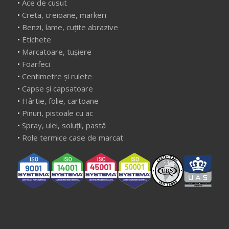
•
Ace de cusut
•
Creta, creioane, markeri
•
Benzi, lame, cuțite abrazive
•
Etichete
•
Marcatoare, tușiere
•
Foarfeci
•
Centimetre și rulete
•
Capse și capsatoare
•
Hârtie, folie, cartoane
•
Pinuri, pistoale cu ac
•
Spray, ulei, soluții, pastă
•
Role termice case de marcat