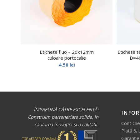
Etichete fluo – 26x12mm
Etichete 
culoare portocalie
D=40
4,58
lei
ÎMPREUNĂ CĂTRE EXCELENȚĂ!
INFOR
Construim parteneriate solide, în
Cont Cli
căutarea inovației și a calității.
Plată & 
Garanție