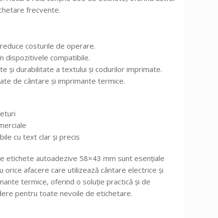
ichetare frecvente.
i reduce costurile de operare.
în dispozitivele compatibile.
te și durabilitate a textului și codurilor imprimate.
tate de cântare și imprimante termice.
eturi
omerciale
ile cu text clar și precis
e etichete autoadezive 58×43 mm sunt esențiale
u orice afacere care utilizează cântare electrice și
mante termice, oferind o soluție practică și de
dere pentru toate nevoile de etichetare.