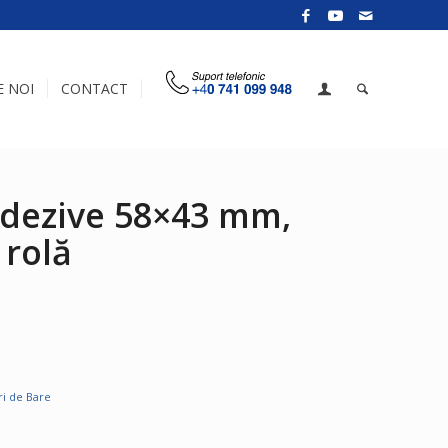
E NOI
CONTACT
adezive 58×43 mm,
 rolă
ri de Bare