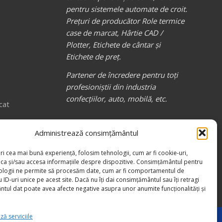
pentru sistemele automate de croit.
Prețuri de producător Role termice
case de marcat, Hârtie CAD /
Plotter, Etichete de cântar și
Etichete de preț.
Partener de încredere pentru toți
profesioniștii din industria
confecțiilor, auto, mobilă, etc.
cat
_________________
Canale media
COMPACT RB
Administrează consimțământul
ri cea mai bună experiență, folosim tehnologii, cum ar fi cookie-uri,
oca și/sau accesa informațiile despre dispozitive. Consimțământul pentru
ologii ne permite să procesăm date, cum ar fi comportamentul de
 ID-uri unice pe acest site. Dacă nu îți dai consimțământul sau îți retragi
tul dat poate avea afecte negative asupra unor anumite funcționalități și
ă serviciile