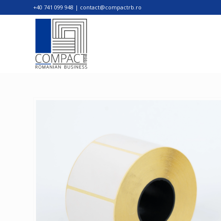
+40 741 099 948 | contact@compactrb.ro