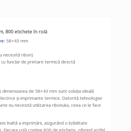
 800 etichete în rolă
ve:
58×43 mm
u necesită ribon)
cu funcție de printare termică directă
cu dimensiunea de 58×43 mm sunt soluția ideală
ectrice și imprimante termice. Datorită tehnologiei
ete nu necesită utilizarea ribonului, ceea ce le face
e înaltă a imprimării, asigurând o lizibilitate
re. Fiecare rolă conține 800 de etichete, oferind astfel