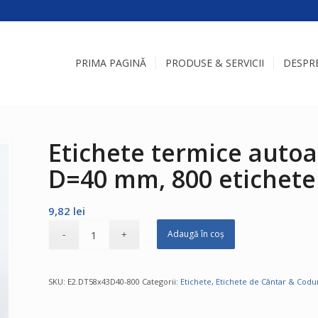
PRIMA PAGINĂ
PRODUSE & SERVICII
DESPR
Etichete termice auto
D=40 mm, 800 etichete
9,82
lei
Adaugă în coș
SKU:
E2.DT58x43D40-800
Categorii:
Etichete
,
Etichete de Cântar & Codu