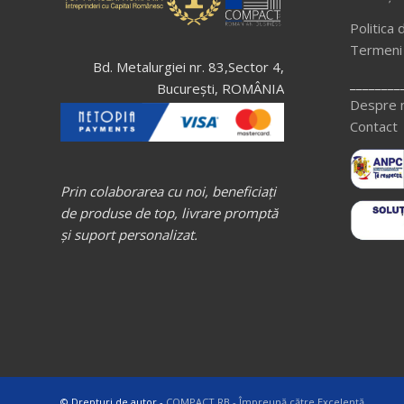
Politica 
Termeni ș
Bd. Metalurgiei nr. 83,Sector 4,
________
București, ROMÂNIA
Despre 
Contact
Prin colaborarea cu noi, beneficiați
de produse de top, livrare promptă
și suport personalizat.
© Drepturi de autor -
COMPACT RB - Împreună către Excelență