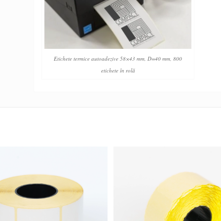
Etichete termice autoadezive 58×43 mm, D=40 mm, 800
etichete în rolă