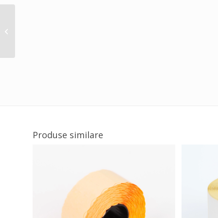
Etichete termice
autoadezive 58×43
mm, D=40 mm, 900
etichete în rolă
Produse similare