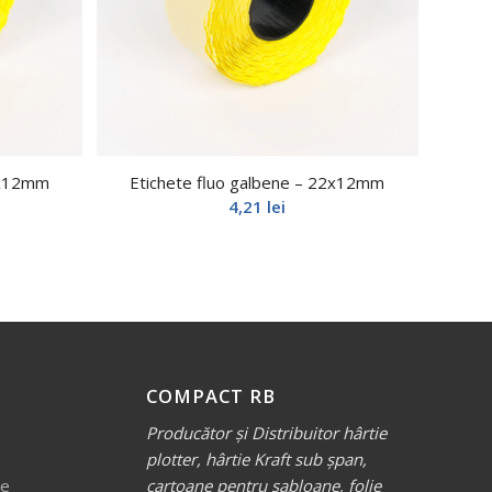
6x12mm
Etichete fluo galbene – 22x12mm
4,21
lei
COMPACT RB
Producător și Distribuitor hârtie
plotter, hârtie Kraft sub șpan,
ve
cartoane pentru șabloane, folie