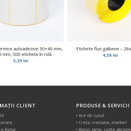
termice autoadezive 50×40 mm,
Etichete fluo galbene – 2
 mm, 500 etichete în rolă
4,58
lei
5,39
lei
MAȚII CLIENT
PRODUSE & SERVICII
ent
•
Ace de cusut
Livrare
•
Creta, creioane, markeri
 și Retur
•
Benzi, lame, cuțite abrazi