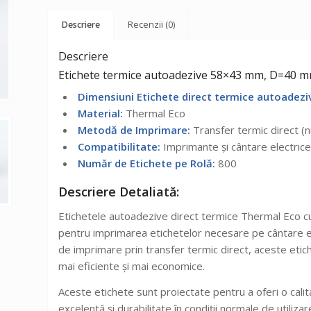
Descriere
Recenzii (0)
Descriere
Etichete termice autoadezive 58×43 mm, D=40 mm,
Dimensiuni Etichete direct termice autoadezi
Material:
Thermal Eco
Metodă de Imprimare:
Transfer termic direct (n
Compatibilitate:
Imprimante și cântare electrice 
Număr de Etichete pe Rolă:
800
Descriere Detaliată:
Etichetele autoadezive direct termice Thermal Eco 
pentru imprimarea etichetelor necesare pe cântare el
de imprimare prin transfer termic direct, aceste etich
mai eficiente și mai economice.
Aceste etichete sunt proiectate pentru a oferi o calitat
excelentă și durabilitate în condiții normale de utiliza