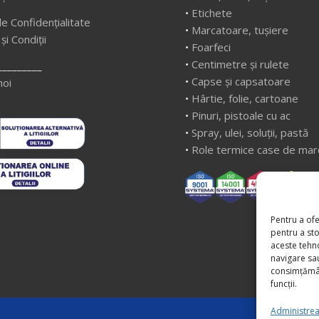
•
Etichete
de Confidențialitate
•
Marcatoare, tușiere
i Condiții
•
Foarfeci
•
Centimetre și rulete
_________
•
Capse și capsatoare
noi
•
Hârtie, folie, cartoane
•
Pinuri, pistoale cu ac
•
Spray, ulei, soluții, pastă
•
Role termice case de mar
Pentru a ofe
pentru a st
aceste tehn
navigare sau
consimțămân
funcții.
Administreaz