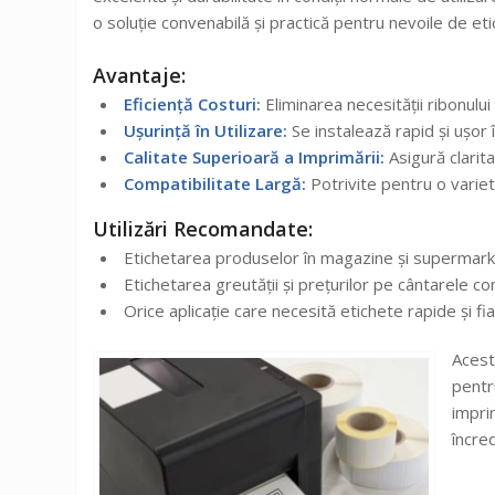
o soluție convenabilă și practică pentru nevoile de et
Avantaje:
Eficiență Costuri:
Eliminarea necesității ribonulu
Ușurință în Utilizare:
Se instalează rapid și ușor 
Calitate Superioară a Imprimării:
Asigură clarita
Compatibilitate Largă:
Potrivite pentru o varie
Utilizări Recomandate:
Etichetarea produselor în magazine și supermark
Etichetarea greutății și prețurilor pe cântarele c
Orice aplicație care necesită etichete rapide și fiab
Acest
pentr
impri
încre