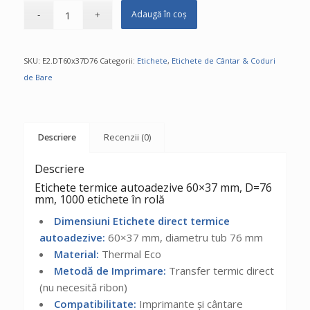
Adaugă în coș
SKU:
E2.DT60x37D76
Categorii:
Etichete
,
Etichete de Cântar & Coduri
de Bare
Descriere
Recenzii (0)
Descriere
Etichete termice autoadezive 60×37 mm, D=76
mm, 1000 etichete în rolă
Dimensiuni Etichete direct termice
autoadezive:
60×37 mm, diametru tub 76 mm
Material:
Thermal Eco
Metodă de Imprimare:
Transfer termic direct
(nu necesită ribon)
Compatibilitate:
Imprimante și cântare