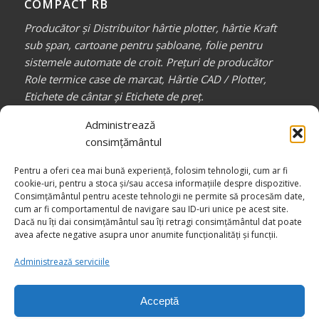
COMPACT RB
Producător și Distribuitor hârtie plotter, hârtie Kraft
sub șpan, cartoane pentru șabloane, folie pentru
sistemele automate de croit. Prețuri de producător
Role termice case de marcat, Hârtie CAD / Plotter,
Etichete de cântar și Etichete de preț.
Partener de încredere pentru toți profesioniștii din
Administrează
industria confecțiilor, auto, mobilă, etc.
consimțământul
_________________
Pentru a oferi cea mai bună experiență, folosim tehnologii, cum ar fi
Canale media
COMPACT RB
cookie-uri, pentru a stoca și/sau accesa informațiile despre dispozitive.
Consimțământul pentru aceste tehnologii ne permite să procesăm date,
cum ar fi comportamentul de navigare sau ID-uri unice pe acest site.
Dacă nu îți dai consimțământul sau îți retragi consimțământul dat poate
avea afecte negative asupra unor anumite funcționalități și funcții.
Administrează serviciile
Acceptă