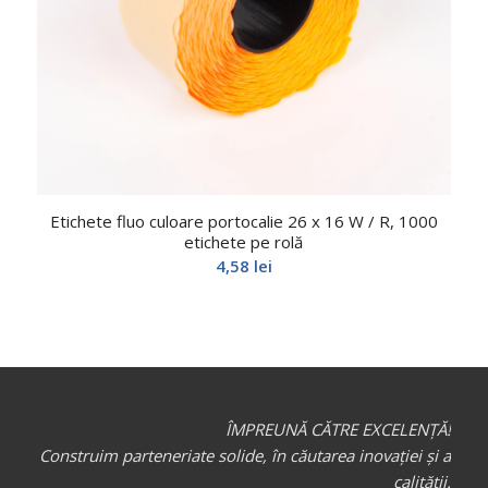
Etichete fluo culoare portocalie 26 x 16 W / R, 1000
etichete pe rolă
4,58
lei
ÎMPREUNĂ CĂTRE EXCELENȚĂ!
Construim parteneriate solide, în căutarea inovației și a
calității.