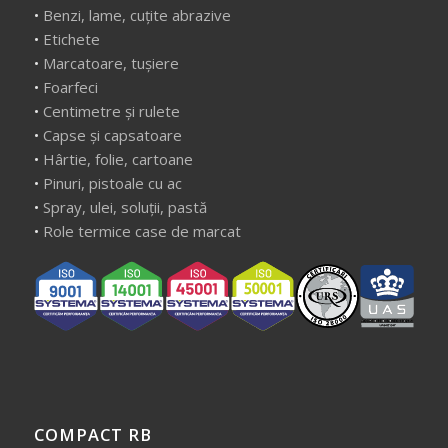
•
Benzi, lame, cuțite abrazive
•
Etichete
•
Marcatoare, tușiere
•
Foarfeci
•
Centimetre și rulete
•
Capse și capsatoare
•
Hârtie, folie, cartoane
•
Pinuri, pistoale cu ac
•
Spray, ulei, soluții, pastă
•
Role termice case de marcat
COMPACT RB