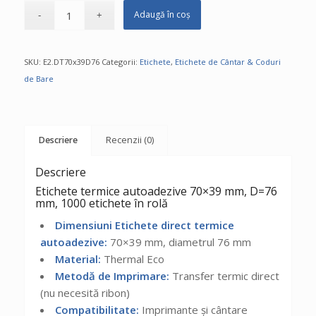
Adaugă în coș
SKU:
E2.DT70x39D76
Categorii:
Etichete
,
Etichete de Cântar & Coduri
de Bare
Descriere
Recenzii (0)
Descriere
Etichete termice autoadezive 70×39 mm, D=76
mm, 1000 etichete în rolă
Dimensiuni Etichete direct termice
autoadezive:
70×39 mm, diametrul 76 mm
Material:
Thermal Eco
Metodă de Imprimare:
Transfer termic direct
(nu necesită ribon)
Compatibilitate:
Imprimante și cântare