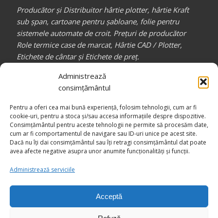
Producător și Distribuitor hârtie plotter, hârtie Kraft
sub șpan, cartoane pentru șabloane, folie pentru
sistemele automate de croit. Prețuri de producător
Role termice case de marcat, Hârtie CAD / Plotter,
Etichete de cântar și Etichete de preț.
Partener de încredere pentru toți profesioniștii din
Administrează
industria confecțiilor, auto, mobilă, etc.
consimțământul
_________________
Pentru a oferi cea mai bună experiență, folosim tehnologii, cum ar fi
Canale media
COMPACT RB
cookie-uri, pentru a stoca și/sau accesa informațiile despre dispozitive.
Consimțământul pentru aceste tehnologii ne permite să procesăm date,
cum ar fi comportamentul de navigare sau ID-uri unice pe acest site.
Dacă nu îți dai consimțământul sau îți retragi consimțământul dat poate
avea afecte negative asupra unor anumite funcționalități și funcții.
Administrează serviciile
Acceptă
© Drepturi de autor -
COMPACT RB - Împreună către Excelență