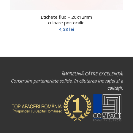
Etichete fluo – 26x12mm
culoare portocalie
4,58
lei
ÎMPREUNĂ CĂTRE EXCELENȚĂ!
Construim parteneriate solide, în căutarea inovației și a
calității.