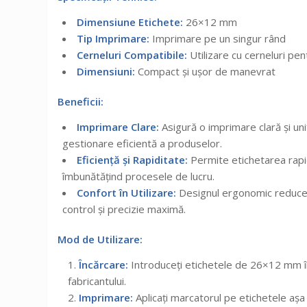
Dimensiune Etichete:
26×12 mm
Tip Imprimare:
Imprimare pe un singur rând
Cerneluri Compatibile:
Utilizare cu cerneluri pe
Dimensiuni:
Compact și ușor de manevrat
Beneficii:
Imprimare Clare:
Asigură o imprimare clară și uni
gestionare eficientă a produselor.
Eficiență și Rapiditate:
Permite etichetarea rapid
îmbunătățind procesele de lucru.
Confort în Utilizare:
Designul ergonomic reduce ob
control și precizie maximă.
Mod de Utilizare:
Încărcare:
Introduceți etichetele de 26×12 mm în
fabricantului.
Imprimare:
Aplicați marcatorul pe etichetele așa 