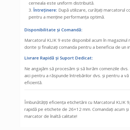
cerneala este uniform distribuită.
Întreținere:
După utilizare, curățați marcatorul co
pentru a menține performanța optimă.
Disponibilitate și Comandă:
Marcatorul KLIK 9 este disponibil acum în magazinul nos
dorite și finalizați comanda pentru a beneficia de un i
Livrare Rapidă și Suport Dedicat:
Ne angajăm să procesăm și să livrăm comenzile dvs. c
aici pentru a răspunde întrebărilor dvs. și pentru a v
eficientă.
Îmbunătățiți eficiența etichetării cu Marcatorul KLIK 9
rapidă pe etichete de 26×12 mm. Comandați acum și ex
marcator de înaltă calitate!