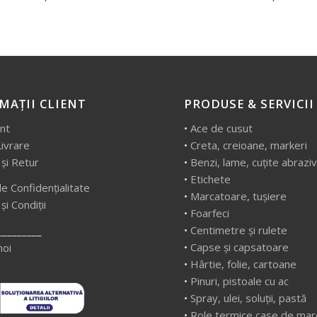
MAȚII CLIENT
PRODUSE & SERVICII
ent
•
Ace de cusut
Livrare
•
Creta, creioane, markeri
 și Retur
•
Benzi, lame, cuțite abrazi
•
Etichete
de Confidențialitate
•
Marcatoare, tușiere
i Condiții
•
Foarfeci
•
Centimetre și rulete
_________
•
Capse și capsatoare
noi
•
Hârtie, folie, cartoane
•
Pinuri, pistoale cu ac
•
Spray, ulei, soluții, pastă
•
Role termice case de mar