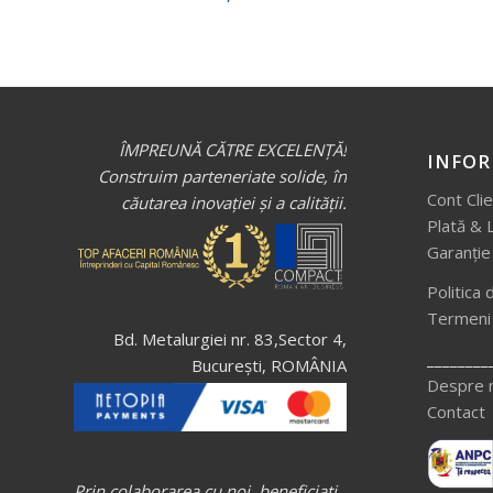
ÎMPREUNĂ CĂTRE EXCELENȚĂ!
INFOR
Construim parteneriate solide, în
Cont Cli
căutarea inovației și a calității.
Plată & 
Garanție
Politica 
Termeni ș
Bd. Metalurgiei nr. 83,Sector 4,
________
București, ROMÂNIA
Despre 
Contact
Prin colaborarea cu noi, beneficiați