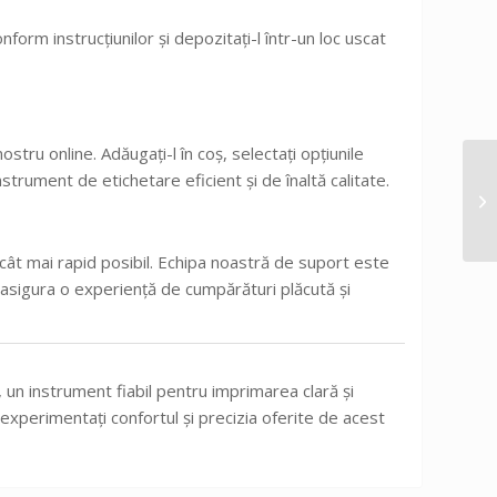
nform instrucțiunilor și depozitați-l într-un loc uscat
tru online. Adăugați-l în coș, selectați opțiunile
nstrument de etichetare eficient și de înaltă calitate.
ât mai rapid posibil. Echipa noastră de suport este
ă asigura o experiență de cumpărături plăcută și
, un instrument fiabil pentru imprimarea clară și
perimentați confortul și precizia oferite de acest